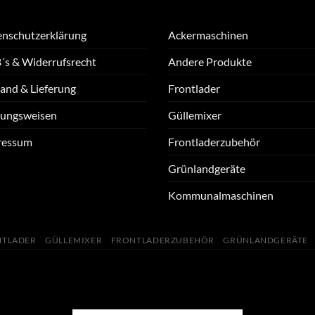
nschutzerklärung
Ackermaschinen
s & Widerrufsrecht
Andere Produkte
and & Lieferung
Frontlader
lungsweisen
Güllemixer
ressum
Frontladerzubehör
Grünlandgeräte
Kommunalmaschinen
NTLADER
GÜLLEMIXER
FRONTLADERZUBEHÖR
GRÜNLANDGERÄTE