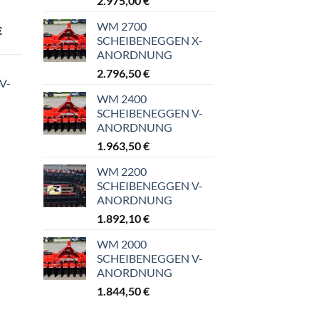
2.975,00
€
WM 2700
Preisspanne:
€
SCHEIBENEGGEN X-
535,50 €
ANORDNUNG
bis
2.796,50
€
809,20 €
V-
WM 2400
SCHEIBENEGGEN V-
ANORDNUNG
1.963,50
€
WM 2200
SCHEIBENEGGEN V-
ANORDNUNG
1.892,10
€
WM 2000
SCHEIBENEGGEN V-
ANORDNUNG
1.844,50
€