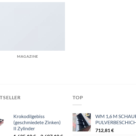
MAGAZINE
TSELLER
TOP
Krokodilgebiss
WM 1,6 M SCHAU
(geschmiedete Zinken)
PULVERBESCHIC
II Zylinder
712,81
€
Preisspanne: