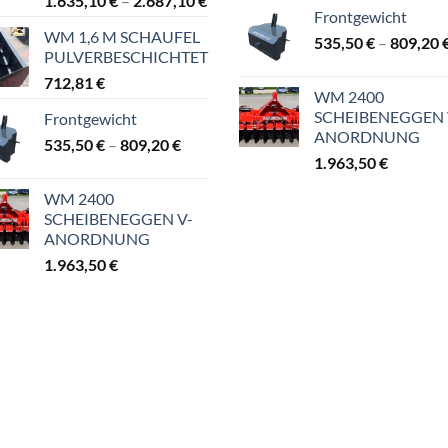
1.635,10
€
–
2.687,10
€
Frontgewicht
1.635,10 €
WM 1,6 M SCHAUFEL
bis
535,50
€
–
809,20
PULVERBESCHICHTET
2.687,10 €
712,81
€
WM 2400
SCHEIBENEGGEN 
Frontgewicht
ANORDNUNG
Preisspanne:
535,50
€
–
809,20
€
1.963,50
€
535,50 €
bis
WM 2400
809,20 €
SCHEIBENEGGEN V-
ANORDNUNG
1.963,50
€