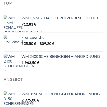
TOP
WM 1,6 M SCHAUFEL PULVERBESCHICHTET
712,81
€
Frontgewicht
Preisspanne:
535,50
€
–
809,20
€
535,50 €
bis
WM 2400 SCHEIBENEGGEN V-ANORDNUNG
809,20 €
1.963,50
€
ANGEBOT
WM 3150 SCHEIBENEGGEN X-ANORDNUNG
2.975,00
€