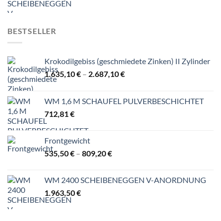
BESTSELLER
Krokodilgebiss (geschmiedete Zinken) II Zylinder
Preisspanne:
1.635,10
€
–
2.687,10
€
1.635,10 €
bis
WM 1,6 M SCHAUFEL PULVERBESCHICHTET
2.687,10 €
712,81
€
Frontgewicht
Preisspanne:
535,50
€
–
809,20
€
535,50 €
bis
WM 2400 SCHEIBENEGGEN V-ANORDNUNG
809,20 €
1.963,50
€