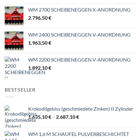
WM 2700 SCHEIBENEGGEN X-ANORDNUNG
2.796,50
€
WM 2400 SCHEIBENEGGEN V-ANORDNUNG
1.963,50
€
WM 2200 SCHEIBENEGGEN V-ANORDNUNG
1.892,10
€
BESTSELLER
Krokodilgebiss (geschmiedete Zinken) II Zylinder
Preisspanne:
1.635,10
€
–
2.687,10
€
1.635,10 €
bis
WM 1,6 M SCHAUFEL PULVERBESCHICHTET
2.687,10 €