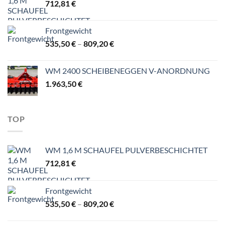
712,81
€
Frontgewicht
Preisspanne:
535,50
€
–
809,20
€
535,50 €
bis
WM 2400 SCHEIBENEGGEN V-ANORDNUNG
809,20 €
1.963,50
€
TOP
WM 1,6 M SCHAUFEL PULVERBESCHICHTET
712,81
€
Frontgewicht
Preisspanne:
535,50
€
–
809,20
€
535,50 €
bis