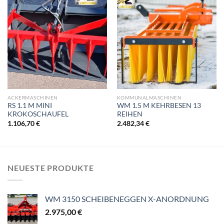
ACKERMASCHINEN
KOMMUNALMASCHINEN
RS 1.1 M MINI
WM 1.5 M KEHRBESEN 13
KROKOSCHAUFEL
REIHEN
1.106,70
€
2.482,34
€
NEUESTE PRODUKTE
WM 3150 SCHEIBENEGGEN X-ANORDNUNG
2.975,00
€