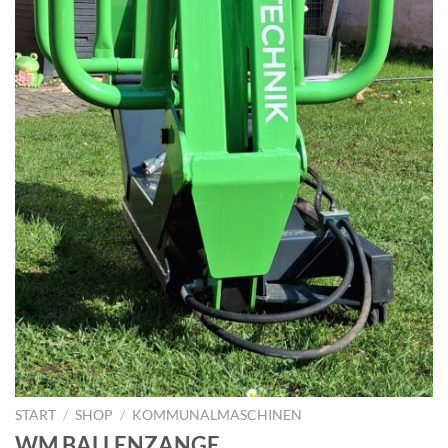
START
/
SHOP
/
KOMMUNALMASCHINEN
WM BALLENZANGE