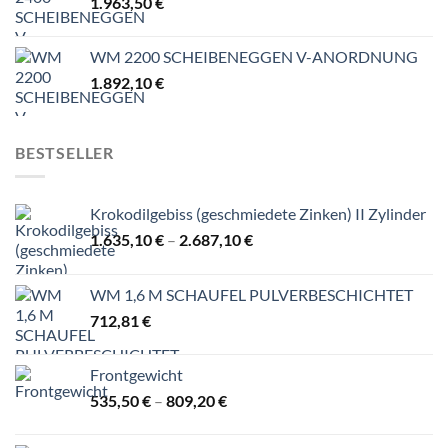
1.963,50
€
WM 2200 SCHEIBENEGGEN V-ANORDNUNG
1.892,10
€
BESTSELLER
Krokodilgebiss (geschmiedete Zinken) II Zylinder
Preisspanne:
1.635,10
€
–
2.687,10
€
1.635,10 €
bis
WM 1,6 M SCHAUFEL PULVERBESCHICHTET
2.687,10 €
712,81
€
Frontgewicht
Preisspanne:
535,50
€
–
809,20
€
535,50 €
bis