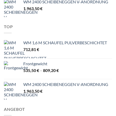
WM 2400 SCHEIBENEGGEN V-ANORDNUNG
809,20 €
1.963,50
€
TOP
WM 1,6 M SCHAUFEL PULVERBESCHICHTET
712,81
€
Frontgewicht
Preisspanne:
535,50
€
–
809,20
€
535,50 €
bis
WM 2400 SCHEIBENEGGEN V-ANORDNUNG
809,20 €
1.963,50
€
ANGEBOT