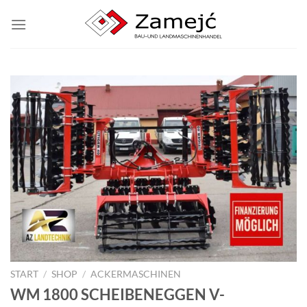
Zum
Inhalt
springen
START
/
SHOP
/
ACKERMASCHINEN
WM 1800 SCHEIBENEGGEN V-