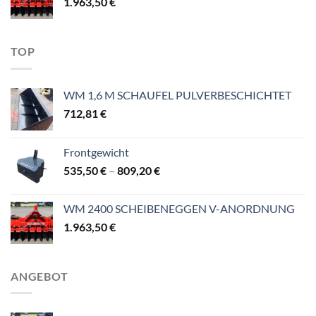
1.963,50
€
TOP
WM 1,6 M SCHAUFEL PULVERBESCHICHTET
712,81
€
Frontgewicht
Preisspanne:
535,50
€
–
809,20
€
535,50 €
bis
WM 2400 SCHEIBENEGGEN V-ANORDNUNG
809,20 €
1.963,50
€
ANGEBOT