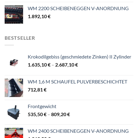
WM 2200 SCHEIBENEGGEN V-ANORDNUNG
1.892,10
€
BESTSELLER
Krokodilgebiss (geschmiedete Zinken) II Zylinder
Preisspanne:
1.635,10
€
–
2.687,10
€
1.635,10 €
bis
WM 1,6 M SCHAUFEL PULVERBESCHICHTET
2.687,10 €
712,81
€
Frontgewicht
Preisspanne:
535,50
€
–
809,20
€
535,50 €
bis
WM 2400 SCHEIBENEGGEN V-ANORDNUNG
809,20 €