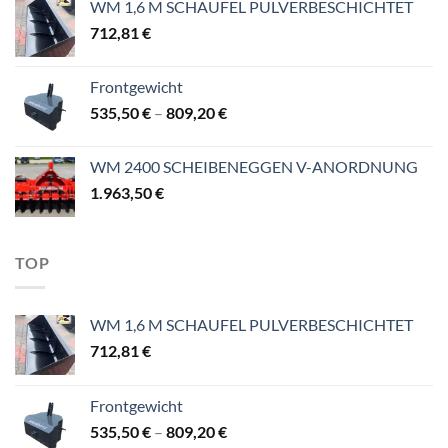
WM 1,6 M SCHAUFEL PULVERBESCHICHTET
2.687,10 €
712,81
€
Frontgewicht
Preisspanne:
535,50
€
–
809,20
€
535,50 €
bis
WM 2400 SCHEIBENEGGEN V-ANORDNUNG
809,20 €
1.963,50
€
TOP
WM 1,6 M SCHAUFEL PULVERBESCHICHTET
712,81
€
Frontgewicht
Preisspanne:
535,50
€
–
809,20
€