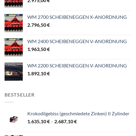
2.975,00
€
WM 2700 SCHEIBENEGGEN X-ANORDNUNG
2.796,50
€
WM 2400 SCHEIBENEGGEN V-ANORDNUNG
1.963,50
€
WM 2200 SCHEIBENEGGEN V-ANORDNUNG
1.892,10
€
BESTSELLER
Krokodilgebiss (geschmiedete Zinken) II Zylinder
Preisspanne:
1.635,10
€
–
2.687,10
€
1.635,10 €
bis